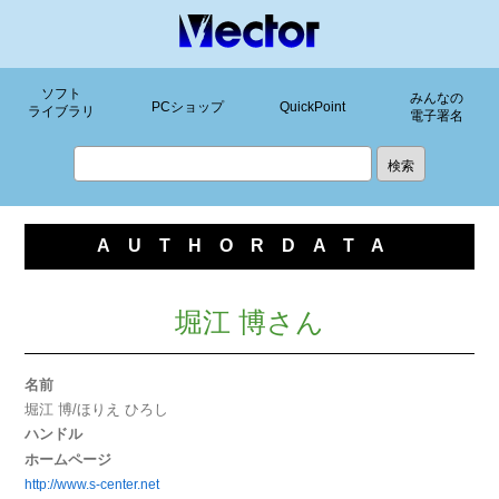
ソフト
みんなの
PCショップ
QuickPoint
ライブラリ
電子署名
AUTHORDATA
堀江 博さん
名前
堀江 博/ほりえ ひろし
ハンドル
ホームページ
http://www.s-center.net