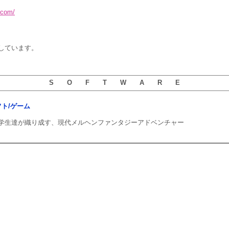
.com/
しています。
S O F T W A R E
ソフト/ゲーム
学生達が織り成す、現代メルヘンファンタジーアドベンチャー