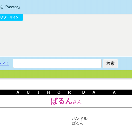
「Vector」
ベクターサイン
ンド！
A U T H O R D A T A
ぱるん
さん
ハンドル
ぱるん