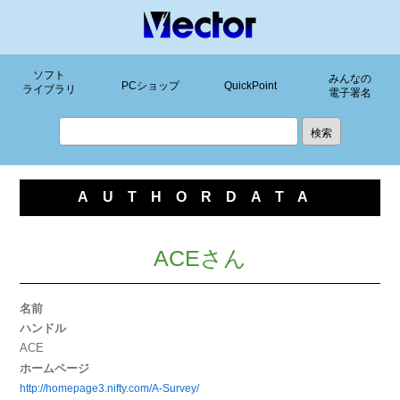
ソフト
みんなの
PCショップ
QuickPoint
ライブラリ
電子署名
AUTHORDATA
ACEさん
名前
ハンドル
ACE
ホームページ
http://homepage3.nifty.com/A-Survey/