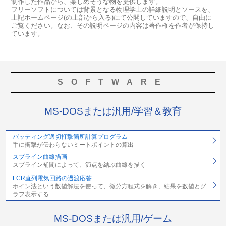
制作した作品から、楽しめそうな物を提供します。
フリーソフトについては背景となる物理学上の詳細説明とソースを、
上記ホームページ(の上部から入る)にて公開していますので、自由に
ご覧ください。なお、その説明ページの内容は著作権を作者が保持し
ています。
SOFTWARE
MS-DOSまたは汎用/学習＆教育
バッティング適切打撃箇所計算プログラム
手に衝撃が伝わらないミートポイントの算出
スプライン曲線描画
スプライン補間によって、節点を結ぶ曲線を描く
LCR直列電気回路の過渡応答
ホイン法という数値解法を使って、微分方程式を解き、結果を数値とグ
ラフ表示する
MS-DOSまたは汎用/ゲーム