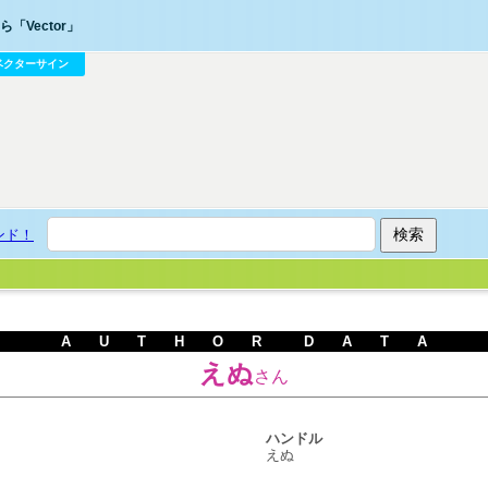
「Vector」
ベクターサイン
ンド！
A U T H O R D A T A
えぬ
さん
ハンドル
えぬ