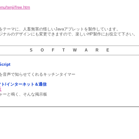
enu/tenji/free.htm
をテーマに、人畜無害の怪しいJavaアプレットを製作しています。
ジナルのデザインにも変更できますので、楽しいHP製作にお役立て下さい。
S O F T W A R E
cript
を音声で知らせてくれるキッチンタイマー
5用ソフト/インターネット＆通信
板
ャーと鳴く、そんな掲示板