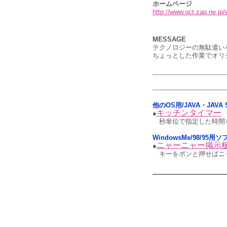
ホームページ
http://www.oct.zaq.ne.jp/
MESSAGE
テクノロジーの無駄遣い
ちょっとした作業でオリ
他のOS用/JAVA・JAVA S
キッチンタイマー
●
秒単位で指定した時間
WindowsMe/98/9
ニャーニャー掲示
●
キーをポンと押せばニ