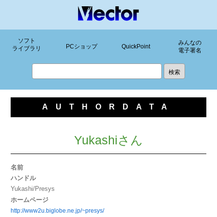
ソフト
みんなの
PCショップ
QuickPoint
ライブラリ
電子署名
AUTHORDATA
Yukashiさん
名前
ハンドル
Yukashi/Presys
ホームページ
http://www2u.biglobe.ne.jp/~presys/