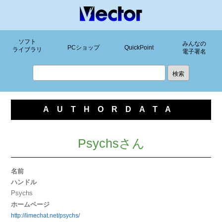
ソフト
みんなの
PCショップ
QuickPoint
ライブラリ
電子署名
AUTHORDATA
Psychsさん
名前
ハンドル
Psychs
ホームページ
http://limechat.net/psychs/