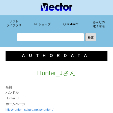
ソフト
みんなの
PCショップ
QuickPoint
ライブラリ
電子署名
AUTHORDATA
Hunter_Jさん
名前
ハンドル
Hunter_J
ホームページ
http://hunter-j.sakura.ne.jp/hunter-j/