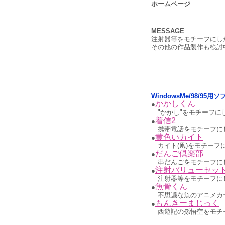
ホームページ
MESSAGE
注射器等をモチーフにし
その他の作品製作も検討
WindowsMe/98/95
かかしくん
●
"かかし"をモチーフ
着信2
●
携帯電話をモチーフに
黄色いカイト
●
カイト(凧)をモチー
だんご倶楽部
●
串だんごをモチーフに
注射バリューセッ
●
注射器等をモチーフに
魚骨くん
●
不思議な魚のアニメカ
もんきーまじっく
●
西遊記の孫悟空をモチ