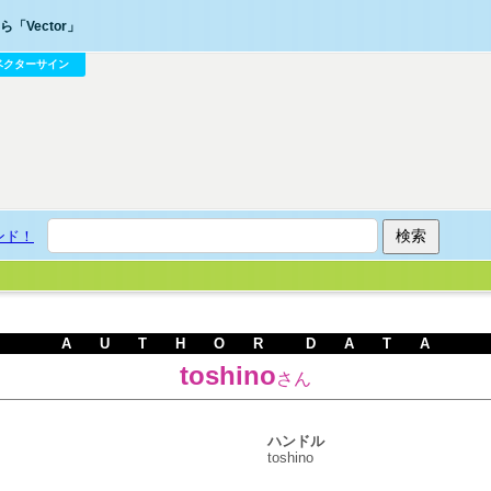
「Vector」
ベクターサイン
ンド！
A U T H O R D A T A
toshino
さん
ハンドル
toshino