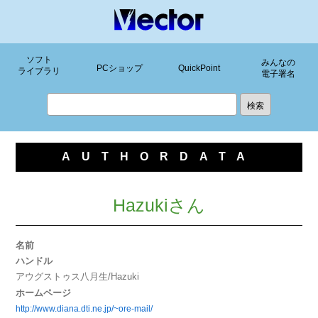
ソフト
みんなの
PCショップ
QuickPoint
ライブラリ
電子署名
AUTHORDATA
Hazukiさん
名前
ハンドル
アウグストゥス八月生/Hazuki
ホームページ
http://www.diana.dti.ne.jp/~ore-mail/