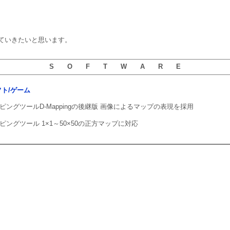
ていきたいと思います。
S O F T W A R E
ソフト/ゲーム
ピングツールD-Mappingの後継版 画像によるマップの表現を採用
ピングツール 1×1～50×50の正方マップに対応