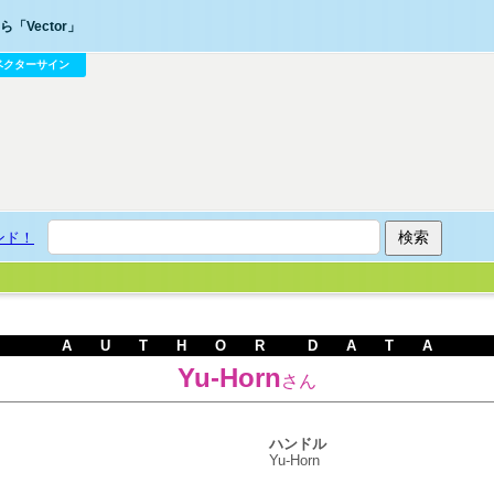
「Vector」
ベクターサイン
ンド！
A U T H O R D A T A
Yu-Horn
さん
ハンドル
Yu-Horn