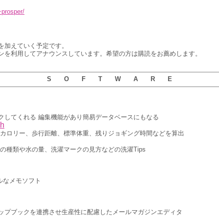
~prosper/
を加えていく予定です。
ンを利用してアナウンスしています。希望の方は購読をお薦めします。
S O F T W A R E
クしてくれる 編集機能があり簡易データベースにもなる
sh
費カロリー、歩行距離、標準体重、残りジョギング時間などを算出
の種類や水の量、洗濯マークの見方などの洗濯Tips
プルなメモソフト
ップブックを連携させ生産性に配慮したメールマガジンエディタ