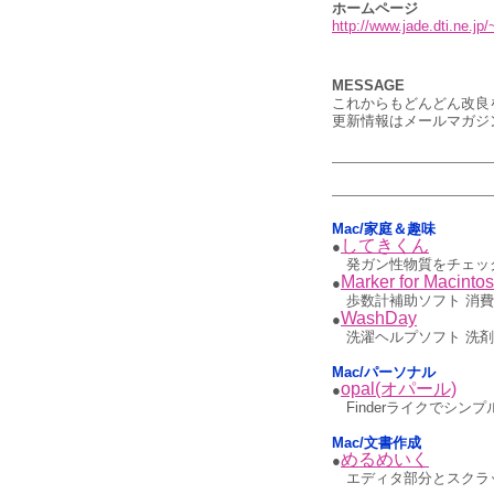
ホームページ
http://www.jade.dti.ne.jp/
MESSAGE
これからもどんどん改良
更新情報はメールマガジ
Mac/家庭＆趣味
してきくん
●
発ガン性物質をチェッ
Marker for Macinto
●
歩数計補助ソフト 消
WashDay
●
洗濯ヘルプソフト 洗剤
Mac/パーソナル
opal(オパール)
●
Finderライクでシン
Mac/文書作成
めるめいく
●
エディタ部分とスクラ