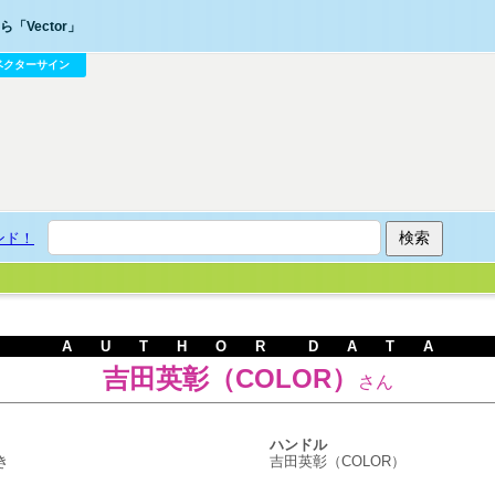
「Vector」
ベクターサイン
ンド！
A U T H O R D A T A
吉田英彰（COLOR）
さん
ハンドル
き
吉田英彰（COLOR）