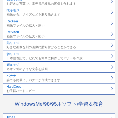
お好きな言葉で、電光掲示板風の画像を作れます
抜キモジ
画像から、ノイズなどを取り除きます
ReSizer
画像ファイルの拡大・縮小
ReSizerF
画像ファイルの拡大・縮小
貼リモジ
好きな画像を別の画像に貼り付けることができる
切リモジ
日本語表記で、だれでも簡単に操作してバナーを作成
輝ルモジ
ネオン菅のような文字を描画
バナナ
誰でも簡単に、バナーが作成できます
HardCopy
お手軽ハードコピー
WindowsMe/98/95用ソフト/学習＆教育
TypeK