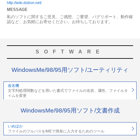
http://wiki.dobon.net/
MESSAGE
私のソフトに関するご意見、ご感想、ご要望、バグリポート、動作確
認など、お気軽にお寄せください。お待ちしております。
SOFTWARE
WindowsMe/98/95用ソフト/ユーティリティ
改名機
文字列処理関数などを用いた書式でファイルの名前、属性、ファイルタ
イムを変更
WindowsMe/98/95用ソフト/文書作成
いめほか
ファイルのフルパスをIMEで簡単に入力するためのツール