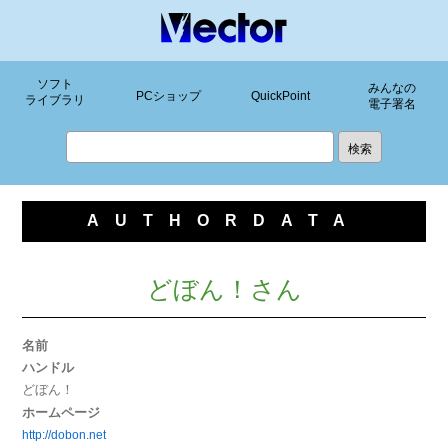
ソフト
みんなの
PCショップ
QuickPoint
ライブラリ
電子署名
AUTHORDATA
どぼん！さん
名前
ハンドル
どぼん！
ホームページ
http://dobon.net