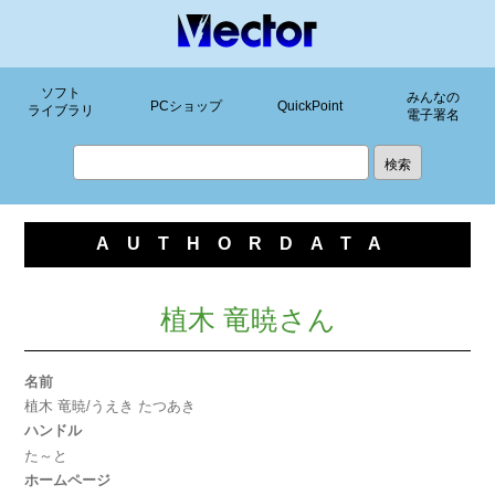
ソフト
みんなの
PCショップ
QuickPoint
ライブラリ
電子署名
AUTHORDATA
植木 竜暁さん
名前
植木 竜暁/うえき たつあき
ハンドル
た～と
ホームページ