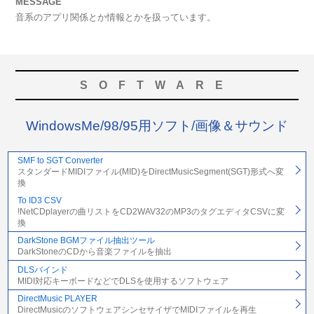
MESSAGE
音系のアプリ関係とか情報とかを扱っています。
SOFTWARE
WindowsMe/98/95用ソフト/画像＆サウンド
SMF to SGT Converter
スタンダードMIDIファイル(MID)をDirectMusicSegment(SGT)形式へ変
換
To ID3 CSV
!NetCDplayerの曲リストをCD2WAV32のMP3のタグエディタCSVに変
換
DarkStone BGMファイル抽出ツール
DarkStoneのCDから音楽ファイルを抽出
DLSバインド
MIDI対応キーボードなどでDLSを使用するソフトウェア
DirectMusic PLAYER
DirectMusicのソフトウェアシンセサイザでMIDIファイルを再生