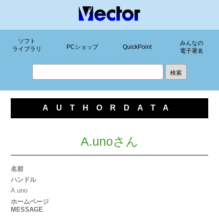
ソフト
みんなの
PCショップ
QuickPoint
ライブラリ
電子署名
AUTHORDATA
A.unoさん
名前
ハンドル
A.uno
ホームページ
MESSAGE