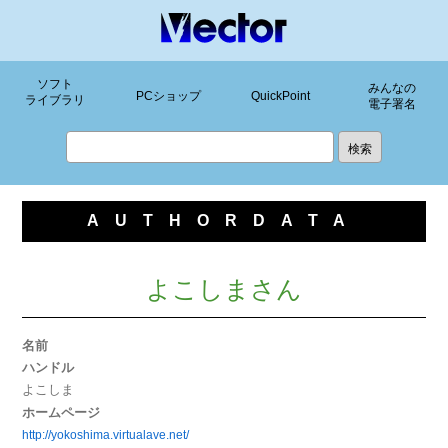
ソフト
みんなの
PCショップ
QuickPoint
ライブラリ
電子署名
AUTHORDATA
よこしまさん
名前
ハンドル
よこしま
ホームページ
http://yokoshima.virtualave.net/