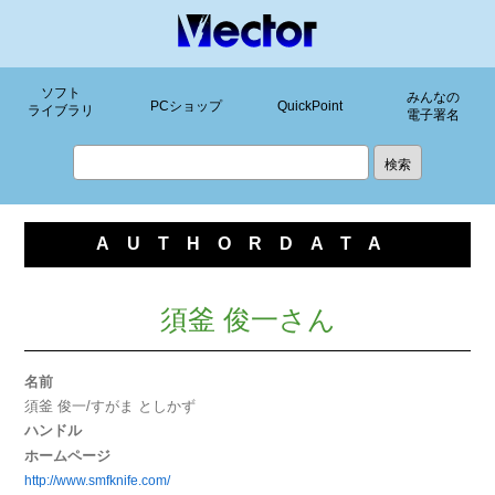
ソフト
みんなの
PCショップ
QuickPoint
ライブラリ
電子署名
AUTHORDATA
須釜 俊一さん
名前
須釜 俊一/すがま としかず
ハンドル
ホームページ
http://www.smfknife.com/