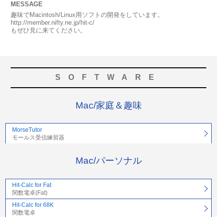
MESSAGE
趣味でMacintosh/Linux用ソフトの開発をしています。
http://member.nifty.ne.jp/hit-c/
もぜひ見に来てください。
SOFTWARE
Mac/家庭＆趣味
MorseTutor
モールス受信練習器
Mac/パーソナル
Hit-Calc for Fat
関数電卓(Fat)
Hit-Calc for 68K
関数電卓