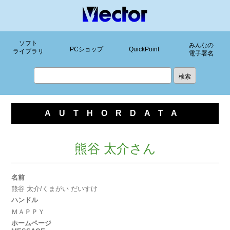
ソフト
みんなの
PCショップ
QuickPoint
ライブラリ
電子署名
AUTHORDATA
熊谷 太介さん
名前
熊谷 太介/くまがい だいすけ
ハンドル
ＭＡＰＰＹ
ホームページ