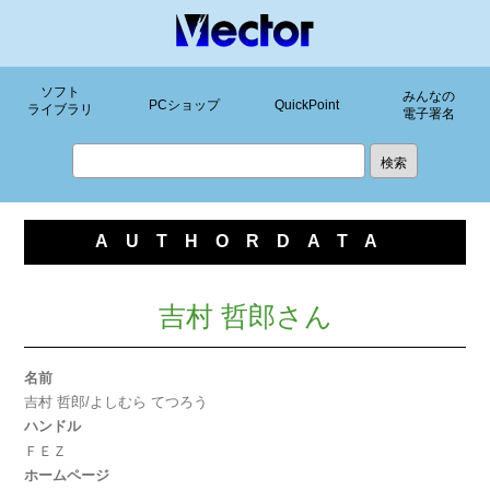
ソフト
みんなの
PCショップ
QuickPoint
ライブラリ
電子署名
AUTHORDATA
吉村 哲郎さん
名前
吉村 哲郎/よしむら てつろう
ハンドル
ＦＥＺ
ホームページ