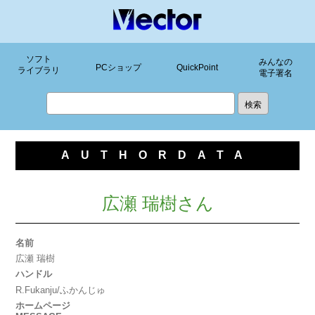
ソフト
みんなの
PCショップ
QuickPoint
ライブラリ
電子署名
AUTHORDATA
広瀬 瑞樹さん
名前
広瀬 瑞樹
ハンドル
R.Fukanju/ふかんじゅ
ホームページ