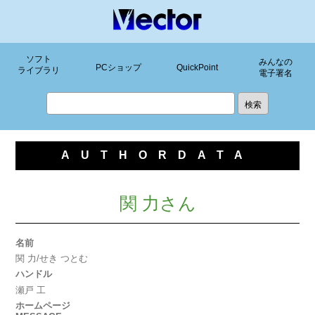
ソフト
みんなの
PCショップ
QuickPoint
ライブラリ
電子署名
AUTHORDATA
関 力さん
名前
関 力/せき つとむ
ハンドル
瀬戸 工
ホームページ