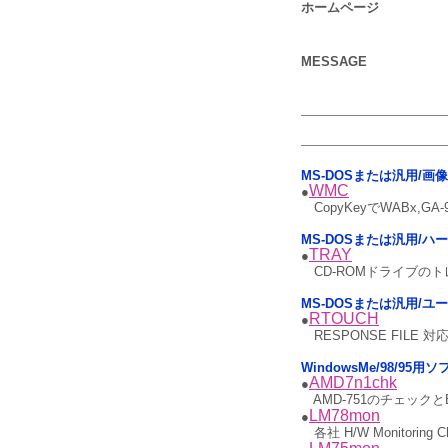
ホームページ
MESSAGE
MS-DOSまたは汎用/画
WMC
●
CopyKeyでWABx,
MS-DOSまたは汎用/ハ
TRAY
●
CD-ROMドライブの
MS-DOSまたは汎用/ユ
RTOUCH
●
RESPONSE FILE 対応
WindowsMe/98/95
AMD7n1chk
●
AMD-751のチェックと
LM78mon
●
各社 H/W Monito