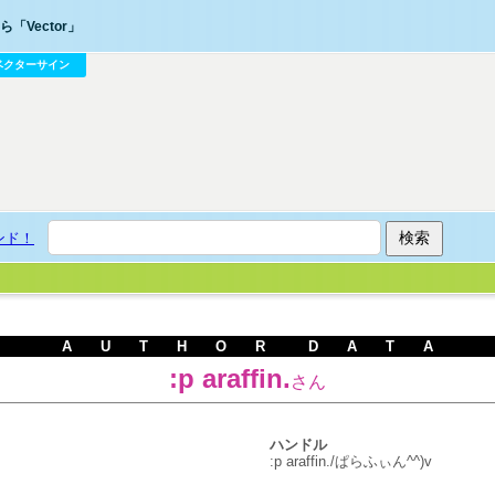
「Vector」
ベクターサイン
ンド！
A U T H O R D A T A
:p araffin.
さん
ハンドル
:p araffin./ぱらふぃん^^)v