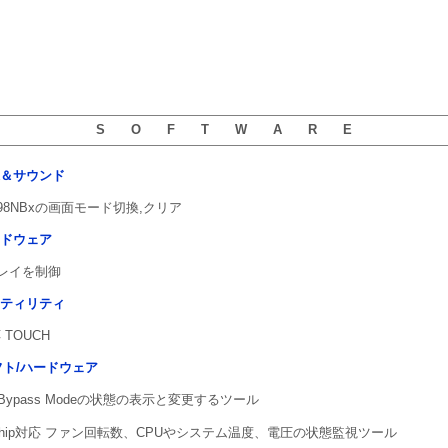
S O F T W A R E
像＆サウンド
GA-98NBxの画面モード切換,クリア
ードウェア
トレイを制御
ーティリティ
 TOUCH
用ソフト/ハードウェア
Bypass Modeの状態の表示と変更するツール
ring Chip対応 ファン回転数、CPUやシステム温度、電圧の状態監視ツール