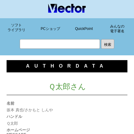
ソフト
みんなの
PCショップ
QuickPoint
ライブラリ
電子署名
AUTHORDATA
Ｑ太郎さん
名前
坂本 真也/さかもと しんや
ハンドル
Ｑ太郎
ホームページ