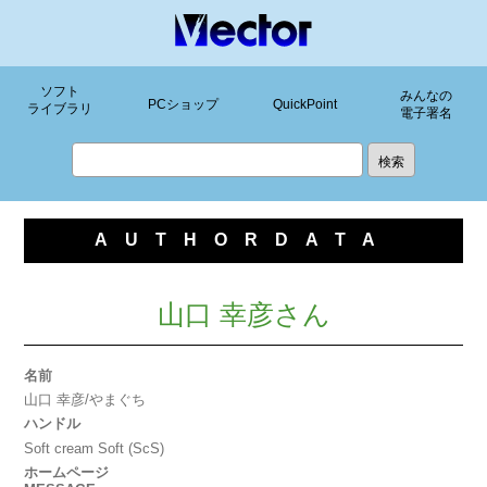
ソフト
みんなの
PCショップ
QuickPoint
ライブラリ
電子署名
AUTHORDATA
山口 幸彦さん
名前
山口 幸彦/やまぐち
ハンドル
Soft cream Soft (ScS)
ホームページ