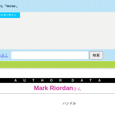
「Vector」
ベクターサイン
ンド！
A U T H O R D A T A
Mark Riordan
さん
ハンドル