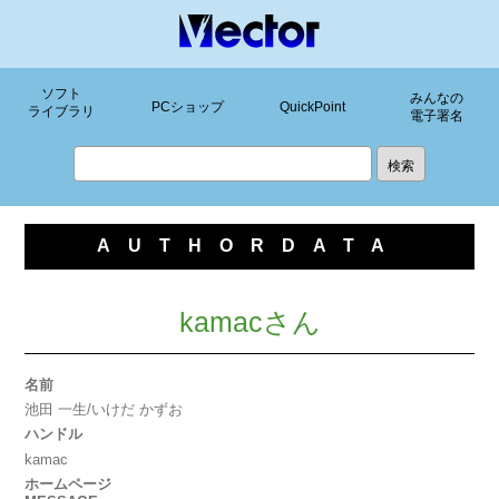
ソフト
みんなの
PCショップ
QuickPoint
ライブラリ
電子署名
AUTHORDATA
kamacさん
名前
池田 一生/いけだ かずお
ハンドル
kamac
ホームページ