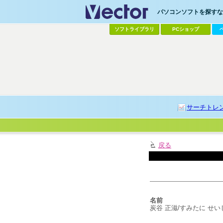
パソコンソフトを探すなら
ソフトライブラリ
PCショップ
サーチトレ
戻る
名前
炭谷 正滋/すみたに せい