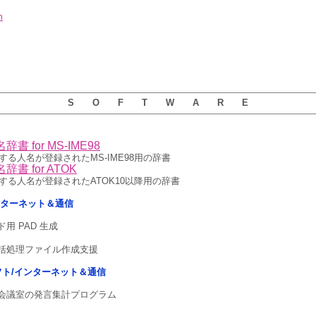
m
S O F T W A R E
書 for MS-IME98
する人名が登録されたMS-IME98用の辞書
書 for ATOK
関する人名が登録されたATOK10以降用の辞書
インターネット＆通信
用 PAD 生成
括処理ファイル作成支援
5用ソフト/インターネット＆通信
会議室の発言集計プログラム