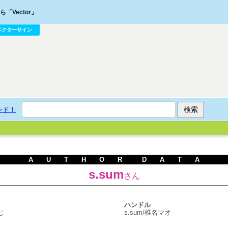
「Vector」
ベクターサイン
ンド！
A U T H O R D A T A
s.sum
さん
ハンドル
じ
s.sum/椎名マオ