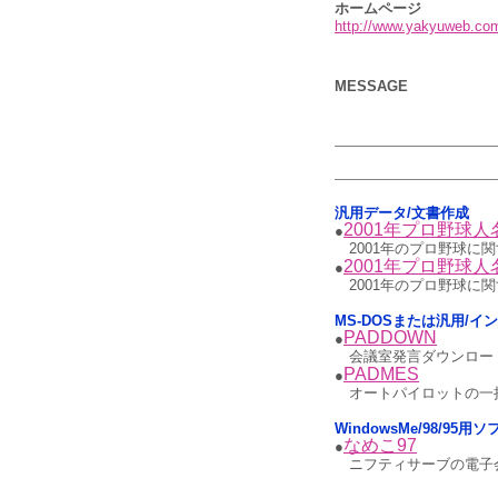
ホームページ
http://www.yakyuweb.co
MESSAGE
汎用データ/文書作成
2001年プロ野球人名辞
●
2001年のプロ野球に関
2001年プロ野球人名辞
●
2001年のプロ野球に
MS-DOSまたは汎用/
PADDOWN
●
会議室発言ダウンロード
PADMES
●
オートパイロットの一
WindowsMe/98/9
なめこ97
●
ニフティサーブの電子