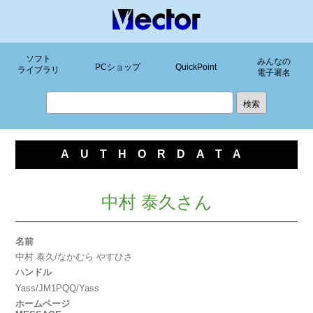
ソフト
みんなの
PCショップ
QuickPoint
ライブラリ
電子署名
AUTHORDATA
中村 泰久さん
名前
中村 泰久/なかむら やすひさ
ハンドル
Yass/JM1PQQ/Yass
ホームページ