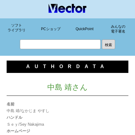
ソフト
みんなの
PCショップ
QuickPoint
ライブラリ
電子署名
AUTHORDATA
中島 靖さん
名前
中島 靖/なかじま やすし
ハンドル
Ｓｅｙ/Sey Nakajima
ホームページ