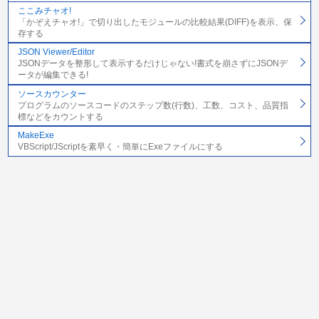
ここみチャオ!
「かぞえチャオ!」で切り出したモジュールの比較結果(DIFF)を表示、保
存する
JSON Viewer/Editor
JSONデータを整形して表示するだけじゃない!書式を崩さずにJSONデ
ータが編集できる!
ソースカウンター
プログラムのソースコードのステップ数(行数)、工数、コスト、品質指
標などをカウントする
MakeExe
VBScript/JScriptを素早く・簡単にExeファイルにする