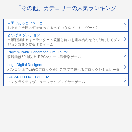
「その他」カテゴリーの人気ランキング
吉田であるということ
おまえら吉田の何を知ってるっていうんだ【ミニゲーム】
とつげき!ダンジョン
自動戦闘するキャラクターの装備と能力を組み合わせたり強化してダン
ジョン攻略を支援するゲーム
Rhythm Panic Generation! 3rd × burst
収録曲は50曲以上! RPGツクール製音楽ゲーム
Lego Digital Designer
パソコン上でLEGOブロックを組み立てて遊べるブロックシミュレータ
SUSANOO LIVE TYPE-02
インタラクティヴミュージックプレイヤーゲーム