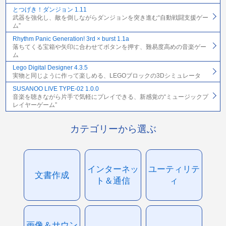
とつげき！ダンジョン 1.11
武器を強化し、敵を倒しながらダンジョンを突き進む“自動戦闘支援ゲー
ム”
Rhythm Panic Generation! 3rd × burst 1.1a
落ちてくる宝箱や矢印に合わせてボタンを押す、難易度高めの音楽ゲー
ム
Lego Digital Designer 4.3.5
実物と同じように作って楽しめる、LEGOブロックの3Dシミュレータ
SUSANOO LIVE TYPE-02 1.0.0
音楽を聴きながら片手で気軽にプレイできる、新感覚の“ミュージックプ
レイヤーゲーム”
カテゴリーから選ぶ
インターネッ
ユーティリテ
文書作成
ト＆通信
ィ
画像＆サウン