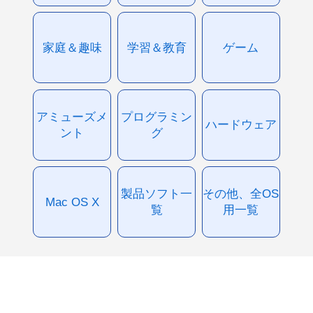
家庭＆趣味
学習＆教育
ゲーム
アミューズメ
プログラミン
ハードウェア
ント
グ
製品ソフト一
その他、全OS
Mac OS X
覧
用一覧