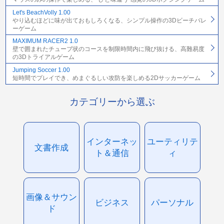
Let's BeachVolly 1.00
やり込むほどに味が出ておもしろくなる、シンプル操作の3Dビーチバレ
ーゲーム
MAXIMUM RACER2 1.0
壁で囲まれたチューブ状のコースを制限時間内に飛び抜ける、高難易度
の3Dトライアルゲーム
Jumping Soccer 1.00
短時間でプレイでき、めまぐるしい攻防を楽しめる2Dサッカーゲーム
カテゴリーから選ぶ
インターネッ
ユーティリテ
文書作成
ト＆通信
ィ
画像＆サウン
ビジネス
パーソナル
ド