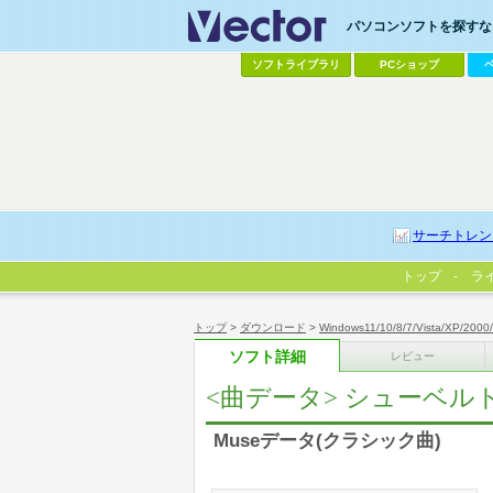
パソコンソフトを探すなら
ソフトライブラリ
PCショップ
サーチトレン
トップ
ラ
トップ
>
ダウンロード
>
Windows11/10/8/7/Vista/XP/2000
ソフト詳細
レビュー
<曲データ> シューベルト
Museデータ(クラシック曲)