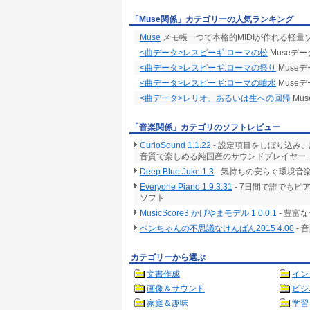
「Muse関係」カテゴリーの人気ランキング
Muse
メモ帳一つで本格的MIDIが作れる軽量
<曲データ>レスピーギ:ローマの松
Museデー
<曲データ>レスピーギ:ローマの祭り
Muse
<曲データ>レスピーギ:ローマの噴水
Muse
<曲データ>レリオ、あるいは生への回帰
Mu
「音楽関係」カテゴリのソフトレビュー
CurioSound 1.1.22
- 設定項目をしぼり込み
音質で楽しめる純国産のサウンドプレイヤー
Deep Blue Juke 1.3
- 気持ちの安らぐ環境音
Everyone Piano 1.9.3.31
- 7日間で誰でも
ソフト
MusicScore3 かげやまモデル 1.0.0.1
- 豊富
ペンちゃんの不思議なけんばん2015 4.00
-
カテゴリーから選ぶ
文書作成
イン
画像＆サウンド
ビジ
家庭＆趣味
学習