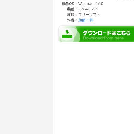
動作OS：
Windows 11/10
機種：
IBM-PC x64
種類：
フリーソフト
作者：
加藤 一郎