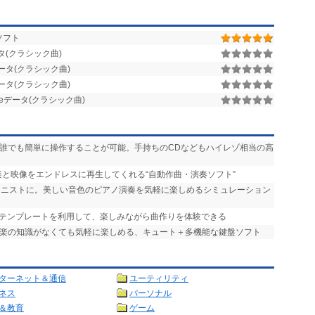
ソフト
タ(クラシック曲)
データ(クラシック曲)
データ(クラシック曲)
seデータ(クラシック曲)
、誰でも簡単に操作することが可能。手持ちのCDなどもハイレゾ相当の高
楽と映像をエンドレスに再生してくれる“自動作曲・演奏ソフト”
ピアニストに。美しい音色のピアノ演奏を気軽に楽しめるシミュレーション
なテンプレートを利用して、楽しみながら曲作りを体験できる
 音楽の知識がなくても気軽に楽しめる、キュート＋多機能な鍵盤ソフト
ターネット＆通信
ユーティリティ
ネス
パーソナル
＆教育
ゲーム