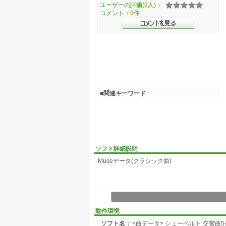
ユーザーの評価(
0
人)：
コメント：
0
件
■関連キーワード
ソフト詳細説明
Museデータ(クラシック曲)
動作環境
ソフト名：
<曲データ> シューベルト:交響曲5