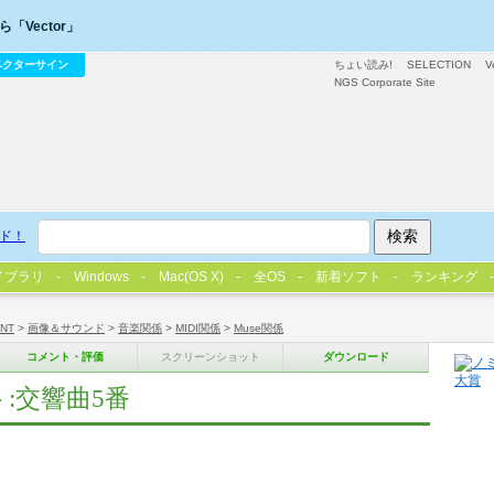
「Vector」
ベクターサイン
ちょい読み!
SELECTION
V
NGS Corporate Site
ド！
イブラリ
Windows
Mac(OS X)
全OS
新着ソフト
ランキング
/NT
>
画像＆サウンド
>
音楽関係
>
MIDI関係
>
Muse関係
コメント・評価
スクリーンショット
ダウンロード
:交響曲5番