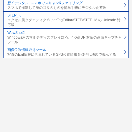
想イデジタル -スマホでスキャン&ファイリング-
スマホで撮影して身の回りのものを簡単手軽にデジタル化整理!
STEP_K
エクセル風タグエディタ SuperTagEditor/STEP/STEP_M の Unicode 対
応版
WowShot2
Windows用のマルチディスプレイ対応、4K/高DPI対応の画面キャプチャ
ツール
画像位置情報取得ツール
写真のExif情報に含まれているGPS位置情報を取得し地図で表示する