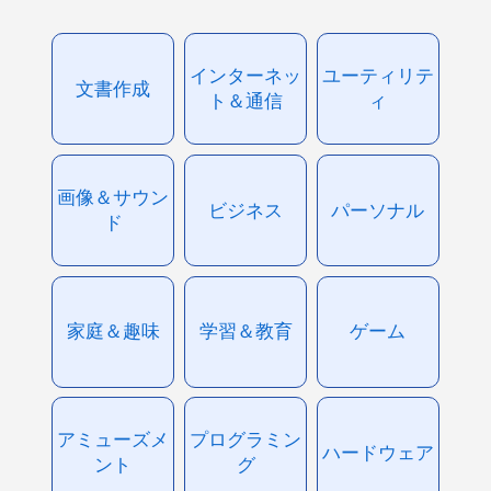
インターネッ
ユーティリテ
文書作成
ト＆通信
ィ
画像＆サウン
ビジネス
パーソナル
ド
家庭＆趣味
学習＆教育
ゲーム
アミューズメ
プログラミン
ハードウェア
ント
グ