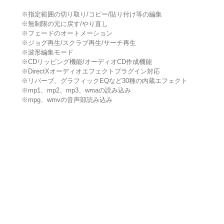
※指定範囲の切り取り/コピー/貼り付け等の編集
※無制限の元に戻す/やり直し
※フェードのオートメーション
※ジョグ再生/スクラブ再生/サーチ再生
※波形編集モード
※CDリッピング機能/オーディオCD作成機能
※DirectXオーディオエフェクトプラグイン対応
※リバーブ、グラフィックEQなど30種の内蔵エフェクト
※mp1、mp2、mp3、wmaの読み込み
※mpg、wmvの音声部読み込み