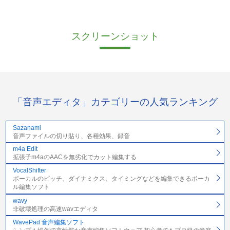
スクリーンショット
「音声エディタ」カテゴリーの人気ランキング
Sazanami
音声ファイルの切り貼り、各種効果、録音
m4a Edit
拡張子m4aのAACを無劣化でカット編集する
VocalShifter
ボーカルのピッチ、ダイナミクス、タイミングなどを編集できるボーカ
ル編集ソフト
wavy
非破壊処理の高速wavエディタ
WavePad 音声編集ソフト