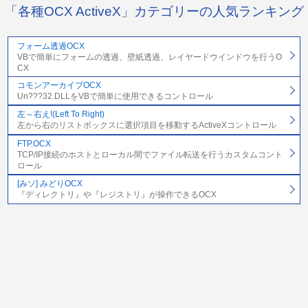
「各種OCX ActiveX」カテゴリーの人気ランキング
フォーム透過OCX
VBで簡単にフォームの透過、壁紙透過、レイヤードウインドウを行うO
CX
コモンアーカイブOCX
Un???32.DLLをVBで簡単に使用できるコントロール
左～右え!(Left To Right)
左から右のリストボックスに選択項目を移動するActiveXコントロール
FTP.OCX
TCP/IP接続のホストとローカル間でファイル転送を行うカスタムコント
ロール
[みソ] みどりOCX
『ディレクトリ』や『レジストリ』が操作できるOCX