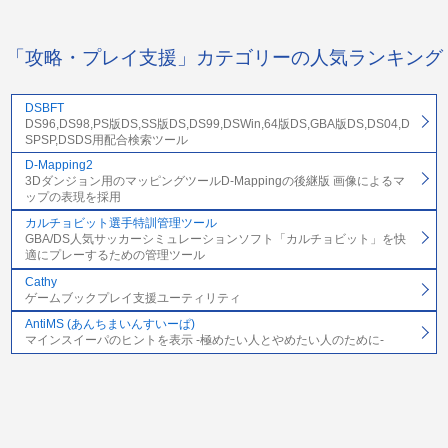
「攻略・プレイ支援」カテゴリーの人気ランキング
DSBFT
DS96,DS98,PS版DS,SS版DS,DS99,DSWin,64版DS,GBA版DS,DS04,D
SPSP,DSDS用配合検索ツール
D-Mapping2
3Dダンジョン用のマッピングツールD-Mappingの後継版 画像によるマ
ップの表現を採用
カルチョビット選手特訓管理ツール
GBA/DS人気サッカーシミュレーションソフト「カルチョビット」を快
適にプレーするための管理ツール
Cathy
ゲームブックプレイ支援ユーティリティ
AntiMS (あんちまいんすいーぱ)
マインスイーパのヒントを表示 -極めたい人とやめたい人のために-