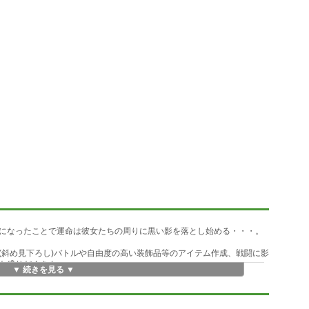
になったことで運命は彼女たちの周りに黒い影を落とし始める・・・。
(斜め見下ろし)バトルや自由度の高い装飾品等のアイテム作成、戦闘に影
も盛りだくさん。
▼ 続きを見る ▼
の素材がこのゲーム独自のものであるため専用のRTPも必要ありません。
金賞を頂いた作品です。