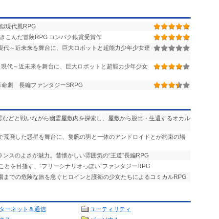
似現代風RPG
きこんだ冒険RPG コンパク銀賞受賞作
作 現代～近未来を舞台に、巨大ロボットと超能力少年少女達
作 現代～近未来を舞台に、巨大ロボットと超能力少年少女
命劇 長編ファンタジーSRPG
悪霊などと戦いながら幽霊屋敷内を探索し、屋敷から脱出・生還するオカル
争で荒廃した惑星を舞台に、隻腕の男と一体のアンドロイドとが約束の場
ランスのよさが魅力。昔懐かしい雰囲気の“王道”長編RPG
ことを目指す、“フリーシナリオっぽい”ファンタジーRPG
式場までの危険な旅を急ぐヒロインと護衛の少女たちによるコミカルRPG
ターネット＆通信
ユーティリティ