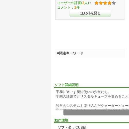
ユーザーの評価(
2
人)：
コメント：
2
件
■関連キーワード
ソフト詳細説明
平和に過ごす魔法使いの少女たち。
学園の課題でクリスタルキューブを集めること
独自のシステムを盛り込んだクォータービュー
響を与えるコレクションカード等やりこみ要素
製作はRPGツクール2000ですが、ほぼ全て
このソフト単体で動作させることが可能です。
動作環境
ソフト名：
CUBE!
※CUBE!はテックウィンコンテストパークで