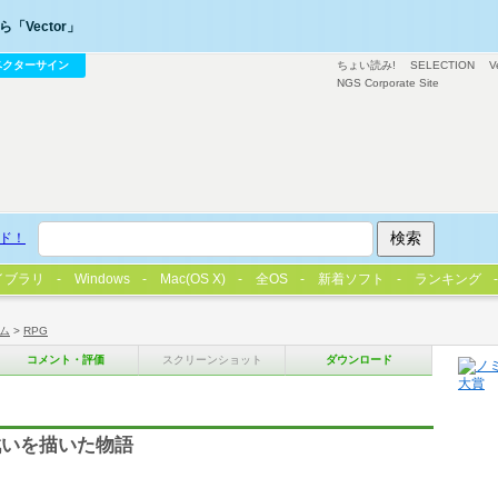
「Vector」
ベクターサイン
ちょい読み!
SELECTION
V
NGS Corporate Site
ド！
イブラリ
Windows
Mac(OS X)
全OS
新着ソフト
ランキング
ム
>
RPG
コメント・評価
スクリーンショット
ダウンロード
戦いを描いた物語