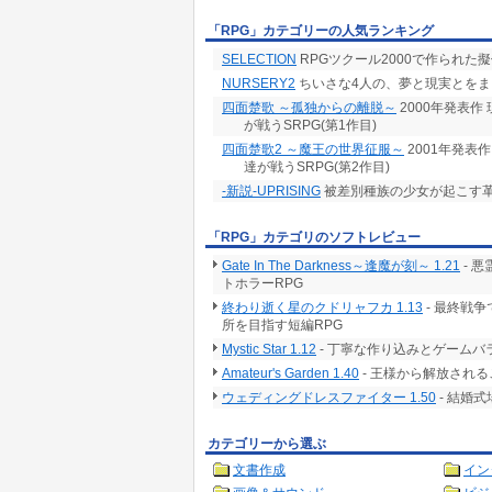
「RPG」カテゴリーの人気ランキング
SELECTION
RPGツクール2000で作られた擬
NURSERY2
ちいさな4人の、夢と現実とをま
四面楚歌 ～孤独からの離脱～
2000年発表
が戦うSRPG(第1作目)
四面楚歌2 ～魔王の世界征服～
2001年発表
達が戦うSRPG(第2作目)
-新説-UPRISING
被差別種族の少女が起こす革
「RPG」カテゴリのソフトレビュー
Gate In The Darkness～逢魔が刻～ 1.21
- 
トホラーRPG
終わり逝く星のクドリャフカ 1.13
- 最終戦
所を目指す短編RPG
Mystic Star 1.12
- 丁寧な作り込みとゲームバ
Amateur's Garden 1.40
- 王様から解放される
ウェディングドレスファイター 1.50
- 結婚
カテゴリーから選ぶ
文書作成
イン