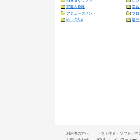
画像＆サウンド
ビジ
家庭＆趣味
学習
アミューズメント
プロ
Mac OS X
製品
利用者の方へ
|
ソフト作者・ソフトハウ
お問い合わせ
|
RSS
|
インフォメーシ