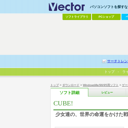
パソコンソフトを探すなら
ソフトライブラリ
PCショップ
サーチトレン
トップ
ラ
トップ
>
ダウンロード
>
WindowsMe/98/95用ソフト
>
ゲー
ソフト詳細
レビュー
CUBE!
少女達の、世界の命運をかけた