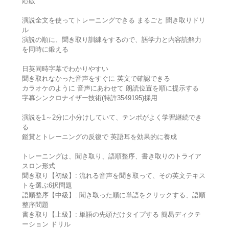
応版
演説全文を使ってトレーニングできる まるごと 聞き取りドリ
ル
演説の順に、聞き取り訓練をするので、語学力と内容読解力
を同時に鍛える
日英同時字幕でわかりやすい
聞き取れなかった音声をすぐに 英文で確認できる
カラオケのように 音声にあわせて 朗読位置を順に提示する
字幕シンクロナイザー技術(特許3549195)採用
演説を1～2分に小分けしていて、テンポがよく学習継続でき
る
鑑賞とトレーニングの反復で 英語耳を効果的に養成
トレーニングは、聞き取り、語順整序、書き取りのトライア
スロン形式
聞き取り【初級】: 流れる音声を聞き取って、その英文テキス
トを選ぶ6択問題
語順整序【中級】: 聞き取った順に単語をクリックする、語順
整序問題
書き取り【上級】: 単語の先頭だけタイプする 簡易ディクテ
ーション ドリル