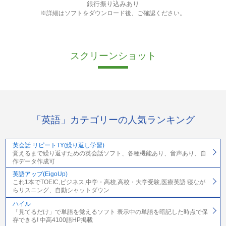
銀行振り込みあり
※詳細はソフトをダウンロード後、ご確認ください。
スクリーンショット
「英語」カテゴリーの人気ランキング
英会話 リピートTY(繰り返し学習)
覚えるまで繰り返すための英会話ソフト、各種機能あり、音声あり、自
作データ作成可
英語アップ(EigoUp)
これ1本でTOEIC,ビジネス,中学・高校,高校・大学受験,医療英語 寝なが
らリスニング、自動シャットダウン
ハイル
「見てるだけ」で単語を覚えるソフト 表示中の単語を暗記した時点で保
存できる! 中高4100語HP掲載