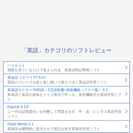
「英語」カテゴリのソフトレビュー
ハイル 1.1
画面を見ているだけで覚えられる、英単語暗記専用ソフト
英会話 リピートTY 6.0.f
英語のフレーズを繰り返し聴いて覚えてゆく英会話学習ソフト
英単語マスター7000語＋5万語辞書+発音機能（フリー版） 6.3
英単語と単語の意味をクイズ形式で学べる、発音機能付き英語学習ソフ
ト
EigoUp 9.3.8
ユーザの記憶度合いを判断して問題を出す、中・高・ビジネス英語学習
ソフト
Flash Words 2.1
英単語を瞬間的に表示させて暗記を促す英単語学習ソフト