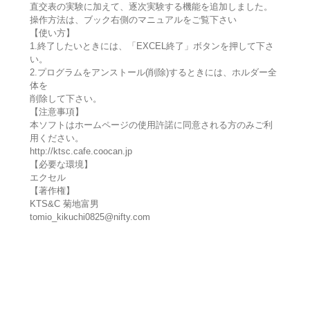
直交表の実験に加えて、逐次実験する機能を追加しました。
操作方法は、ブック右側のマニュアルをご覧下さい
【使い方】
1.終了したいときには、「EXCEL終了」ボタンを押して下さ
い。
2.プログラムをアンストール(削除)するときには、ホルダー全
体を
削除して下さい。
【注意事項】
本ソフトはホームページの使用許諾に同意される方のみご利
用ください。
http://ktsc.cafe.coocan.jp
【必要な環境】
エクセル
【著作権】
KTS&C 菊地富男
tomio_kikuchi0825@nifty.com