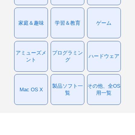
家庭＆趣味
学習＆教育
ゲーム
アミューズメ
プログラミン
ハードウェア
ント
グ
製品ソフト一
その他、全OS
Mac OS X
覧
用一覧