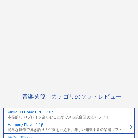
「音楽関係」カテゴリのソフトレビュー
VirtualDJ Home FREE 7.0.5
本格的なDJプレイを楽しむことができる統合型仮想DJソフト
Harmony Player 1.1β
簡単な操作で弾き語りの伴奏を行える、難しい知識不要の楽器ソフト
I氏のつぼ 2.00