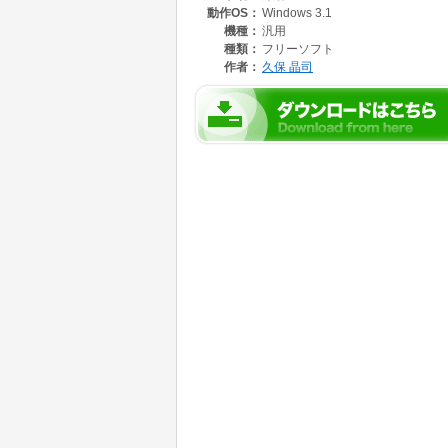
動作OS：
Windows 3.1
･ファイル保存時範囲指定しないとエラーにな
等
機種：
汎用
種類：
フリーソフト
作者：
久保 晶司