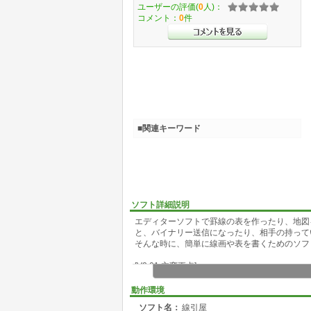
ユーザーの評価(
0
人)：
コメント：
0
件
■関連キーワード
ソフト詳細説明
エディターソフトで罫線の表を作ったり、地図
と、バイナリー送信になったり、相手の持って
そんな時に、簡単に線画や表を書くためのソフ
[V2.01 主変更点]
基本的にV2.00のバグ修正です。
･ 半角文字が飛び飛びに入力されるバグの修正
動作環境
･ カーソルキーを使った線画作成機能のバグ修正
ソフト名：
線引屋
したのでご注意下さい)