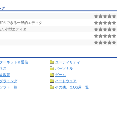
ング
起動"のできる一般的エディタ
めた小型エディタ
ターネット＆通信
ユーティリティ
ネス
パーソナル
＆教育
ゲーム
グラミング
ハードウェア
ソフト一覧
その他、全OS用一覧