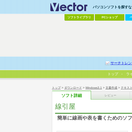
パソコンソフトを探すなら
ソフトライブラリ
PCショップ
サーチトレン
トップ
ラ
トップ
>
ダウンロード
>
Windows3.1
>
文書作成
>
テキス
ソフト詳細
レビュー
線引屋
簡単に線画や表を書くためのソ