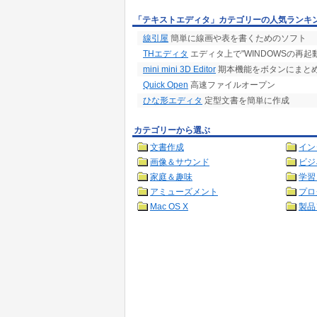
「テキストエディタ」カテゴリーの人気ランキ
線引屋
簡単に線画や表を書くためのソフト
THエディタ
エディタ上で"WINDOWSの再
mini mini 3D Editor
期本機能をボタンにまと
Quick Open
高速ファイルオープン
ひな形エディタ
定型文書を簡単に作成
カテゴリーから選ぶ
文書作成
イン
画像＆サウンド
ビジ
家庭＆趣味
学習
アミューズメント
プロ
Mac OS X
製品