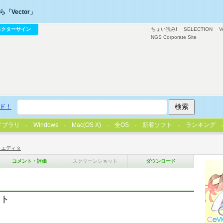
「Vector」
ベクターサイン
ちょい読み!
SELECTION
V
NGS Corporate Site
ド！
イブラリ
Windows
Mac(OS X)
全OS
新着ソフト
ランキング
トエディタ
コメント・評価
スクリーンショット
ダウンロード
フト