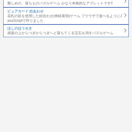
難しめの、落ちものパズルゲーム かなり本格的なアプレットです!!
ピュアカード 絵あわせ
花札の絵を使用した絵合わせ(神経衰弱)ゲーム ブラウザで遊べるようにJ
avaScriptで作りました
ほしのほうせき
画面の上からつぎからつぎへと落ちてくる宝石を消すパズルゲーム