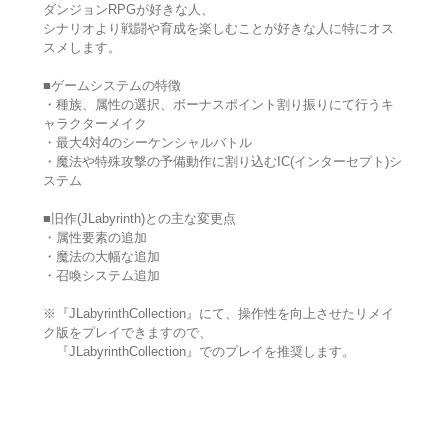
ダンジョンRPGが好きな人、
シナリオより戦闘や育成を楽しむことが好きな人に特にオス
スメします。
■ゲームシステムの特徴
・種族、属性の選択、ボーナスポイント割り振りにて行うキ
ャラクターメイク
・最大4対4のシーケンシャルバトル
・魔法や特殊攻撃の予備動作に割り込むIC(インターセプト)シ
ステム
■旧作(JLabyrinth)との主な変更点
・属性要素の追加
・魔法の大幅な追加
・召喚システム追加
※『JLabyrinthCollection』にて、操作性を向上させたリメイ
ク版をプレイできますので、
『JLabyrinthCollection』でのプレイを推奨します。