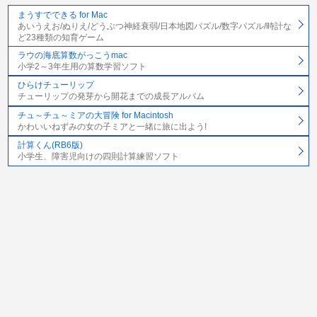
まうすでできる for Mac
あいうえお/ぬりえ/どうぶつ神経衰弱/日本地図パズル/数字パズル/時計な
ど23種類の知育ゲーム
ラウの海底算数がっこうmac
小学2～3年生用の算数学習ソフト
ひらけチューリップ
チューリップの発芽から開花までの成長アルバム
チュ～チュ～ミアの大冒険 for Macintosh
かわいいねずみの女の子ミアと一緒に旅に出よう!
計算くん(RB6版)
小学生、障害児向けの四則計算練習ソフト