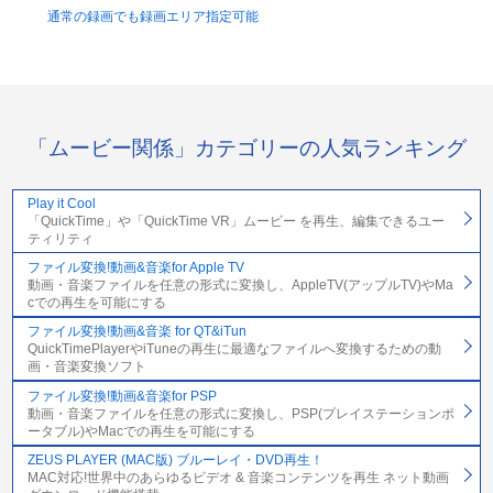
通常の録画でも録画エリア指定可能
「ムービー関係」カテゴリーの人気ランキング
Play it Cool
「QuickTime」や「QuickTime VR」ムービー を再生、編集できるユー
ティリティ
ファイル変換!動画&音楽for Apple TV
動画・音楽ファイルを任意の形式に変換し、AppleTV(アップルTV)やMa
cでの再生を可能にする
ファイル変換!動画&音楽 for QT&iTun
QuickTimePlayerやiTuneの再生に最適なファイルへ変換するための動
画・音楽変換ソフト
ファイル変換!動画&音楽for PSP
動画・音楽ファイルを任意の形式に変換し、PSP(プレイステーションポ
ータブル)やMacでの再生を可能にする
ZEUS PLAYER (MAC版) ブルーレイ・DVD再生！
MAC対応!世界中のあらゆるビデオ & 音楽コンテンツを再生 ネット動画