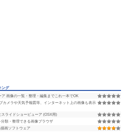
キング
ア 画像の一覧・整理・編集までこれ一本でOK
ブカメラや天気予報図等、インターネット上の画像も表示
ライドショービューア (OSX用)
像を分類・整理できる画像ブラウザ
&描画ソフトウェア