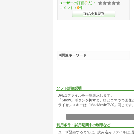
ユーザーの評価(
0
人)：
コメント：
0
件
■関連キーワード
ソフト詳細説明
JPEGファイルを一覧表示します。
「Show」ボタンを押すと、ひとコマづつ画像
ライセンスキーは「MacMovieTVX」同じ
利用条件・試用期間中の制限など
ユーザ登録するまでは、読み込みファイルは1