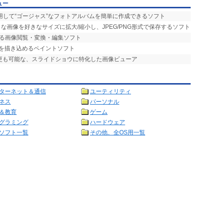
ュー
用して“ゴージャス”なフォトアルバムを簡単に作成できるソフト
な画像を好きなサイズに拡大/縮小し、JPEG/PNG形式で保存するソフト
える画像閲覧・変換・編集ソフト
部を描き込めるペイントソフト
変更も可能な、スライドショウに特化した画像ビューア
ターネット＆通信
ユーティリティ
ネス
パーソナル
＆教育
ゲーム
グラミング
ハードウェア
ソフト一覧
その他、全OS用一覧