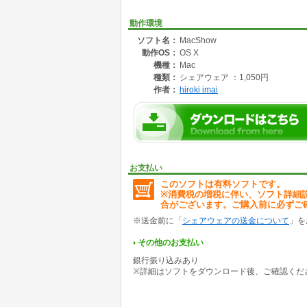
動作環境
ソフト名：
MacShow
動作OS：
OS X
機種：
Mac
種類：
シェアウェア ：1,050円
作者：
hiroki imai
お支払い
このソフトは有料ソフトです。
※消費税の増税に伴い、ソフト詳細
合がございます。ご購入前に必ずご
※送金前に「
シェアウェアの送金について
」を
その他のお支払い
銀行振り込みあり
※詳細はソフトをダウンロード後、ご確認くだ