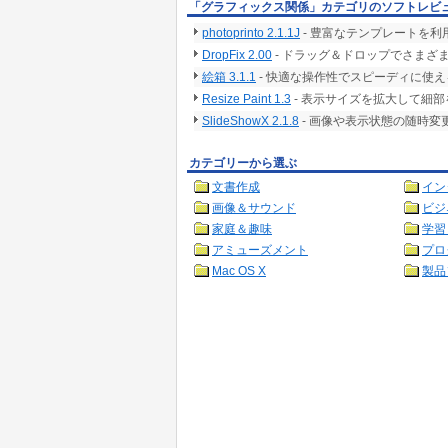
「グラフィックス関係」カテゴリのソフトレビ
photoprinto 2.1.1J
- 豊富なテンプレートを利
DropFix 2.00
- ドラッグ＆ドロップでさまざま
絵箱 3.1.1
- 快適な操作性でスピーディに使
Resize Paint 1.3
- 表示サイズを拡大して細
SlideShowX 2.1.8
- 画像や表示状態の随時
カテゴリーから選ぶ
文書作成
イン
画像＆サウンド
ビジ
家庭＆趣味
学習
アミューズメント
プロ
Mac OS X
製品