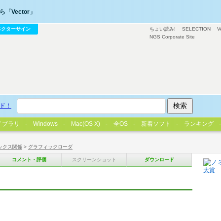
「Vector」
ベクターサイン
ちょい読み!
SELECTION
V
NGS Corporate Site
ド！
イブラリ
Windows
Mac(OS X)
全OS
新着ソフト
ランキング
ックス関係
>
グラフィックローダ
コメント・評価
スクリーンショット
ダウンロード