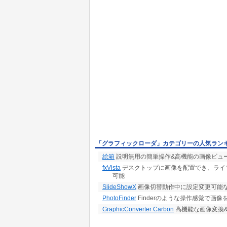
「グラフィックローダ」カテゴリーの人気ラン
絵箱
説明無用の簡単操作&高機能の画像ビュー
fxVista
デスクトップに画像を配置でき、ライ
可能
SlideShowX
画像切替動作中に設定変更可能なス
PhotoFinder
Finderのような操作感覚で画
GraphicConverter Carbon
高機能な画像変換