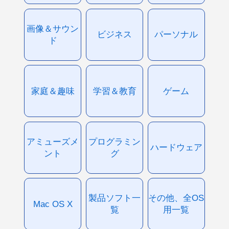
画像＆サウン
ビジネス
パーソナル
ド
家庭＆趣味
学習＆教育
ゲーム
アミューズメ
プログラミン
ハードウェア
ント
グ
製品ソフト一
その他、全OS
Mac OS X
覧
用一覧